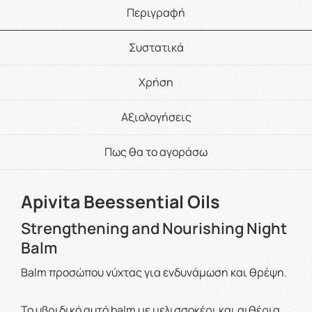
Περιγραφή
Συστατικά
Χρήση
Αξιολογήσεις
Πως θα το αγοράσω
Apivita Beessential Oils
Strengthening and Nourishing Night
Balm
Balm προσώπου νύχτας για ενδυνάμωση και θρέψη.
Το υβριδικό αυτό balm με μελισσοκέρι και αιθέρια