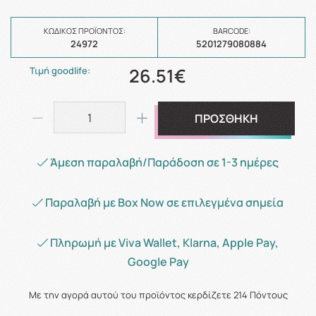
ΚΩΔΙΚΌΣ ΠΡΟΪΌΝΤΟΣ:
BARCODE:
24972
5201279080884
26.51€
Τιμή goodlife:
ΠΡΟΣΘΗΚΗ
Άμεση παραλαβή/Παράδοση σε 1-3 ημέρες
Παραλαβή με Box Now σε επιλεγμένα σημεία
Πληρωμή με Viva Wallet, Klarna, Apple Pay,
Google Pay
Με την αγορά αυτού του προϊόντος κερδίζετε
214
Πόντους