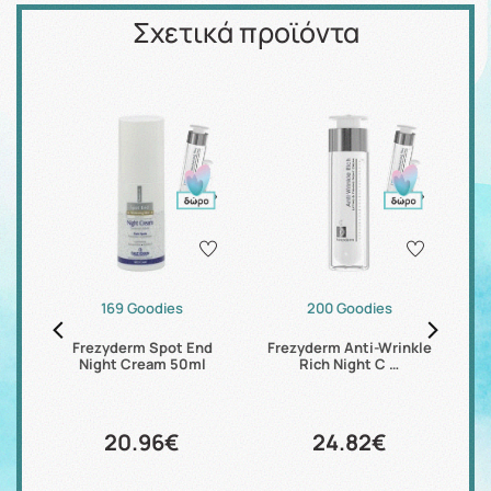
Σχετικά προϊόντα
169 Goodies
200 Goodies
Frezyderm Spot End
Frezyderm Anti-Wrinkle
F
…
Night Cream 50ml
Rich Night C …
20.96€
24.82€