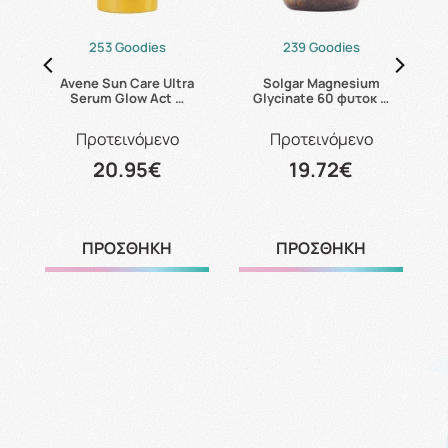
253 Goodies
239 Goodies
24
Avene Sun Care Ultra
Solgar Magnesium
C
Serum Glow Act …
Glycinate 60 φυτοκ …
Προτεινόμενο
Προτεινόμενο
20.95€
19.72€
ΠΡΟΣΘΗΚΗ
ΠΡΟΣΘΗΚΗ