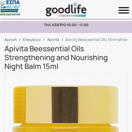
ΠΑΡΑΛΑΒΗ ΑΠΟ ΤΟ ΚΑΤΑΣΤΗΜΑ ΑΝΩ ΤΩΝ 10€
Αναζήτηση
Αρχική
/
Εταιρείες
/
Apivita
/
Apivita Beessential Oils Strengtheni
Apivita Beessential Oils
Strengthening and Nourishing
Night Balm 15ml