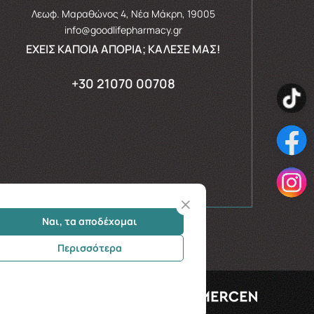
Λεωφ. Μαραθώνος 4, Νέα Μάκρη, 19005
info@goodlifepharmacy.gr
ΈΧΕΙΣ ΚΆΠΟΙΑ ΑΠΟΡΊΑ; ΚΆΛΕΣΈ ΜΑΣ!
+30 21070 00708
Ναι, τα αποδέχομαι
Περισσότερα