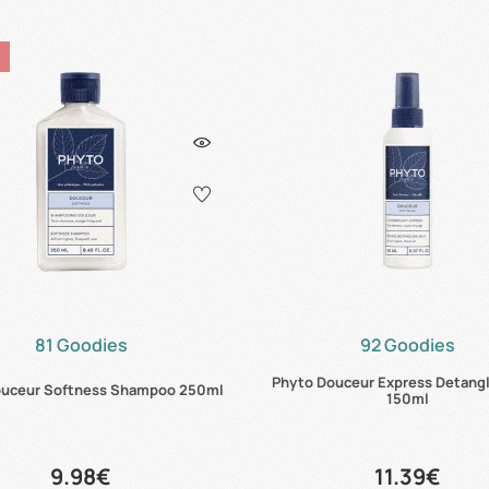
81 Goodies
92 Goodies
Phyto Douceur Express Detangl
ouceur Softness Shampoo 250ml
150ml
9.98€
11.39€