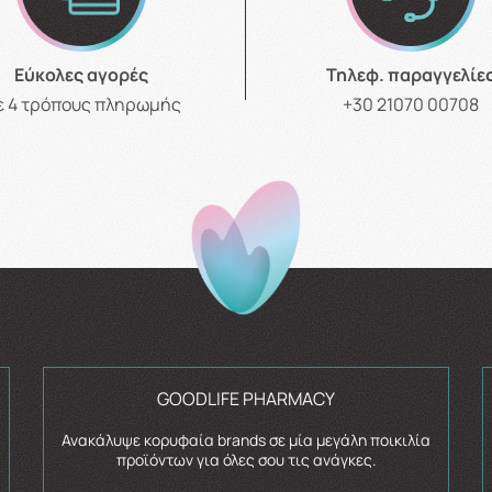
Εύκολες αγορές
Τηλεφ. παραγγελίε
ε 4 τρόπους πληρωμής
+30 21070 00708
GOODLIFE PHARMACY
Ανακάλυψε κορυφαία brands σε μία μεγάλη ποικιλία
προϊόντων για όλες σου τις ανάγκες.