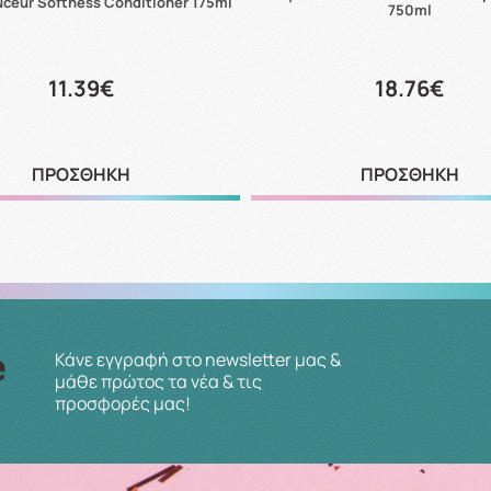
ceur Softness Conditioner 175ml
750ml
11.39€
18.76€
ΠΡΟΣΘΗΚΗ
ΠΡΟΣΘΗΚΗ
Κάνε εγγραφή στο newsletter μας &
μάθε πρώτος τα νέα & τις
προσφορές μας!