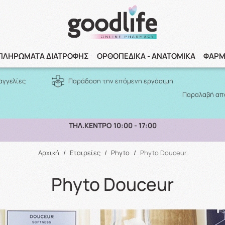
Αναζήτηση
ΠΛΗΡΩΜΑΤΑ ΔΙΑΤΡΟΦΗΣ
ΟΡΘΟΠΕΔΙΚΑ - ΑΝΑΤΟΜΙΚΑ
ΦΑΡΜ
αγγελίες
Παράδοση την επόμενη εργάσιμη
Παραλαβή από
ΠΑΡΑΛΑΒΗ ΑΠΟ ΤΟ ΚΑΤΑΣΤΗΜΑ ΑΝΩ ΤΩΝ 10€
Αρχική
/
Εταιρείες
/
Phyto
/
Phyto Douceur
Phyto Douceur