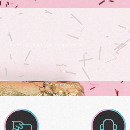
Μάθε πως
κερδίζεις
αγοράζοντας!