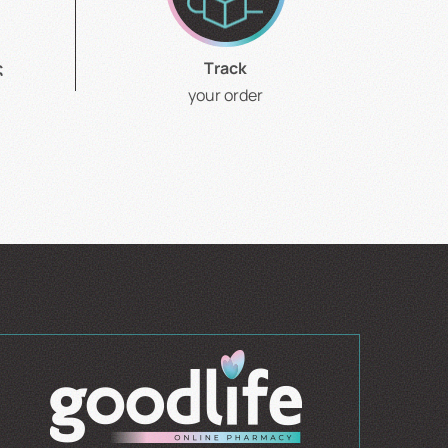
ς
Τrack
your order