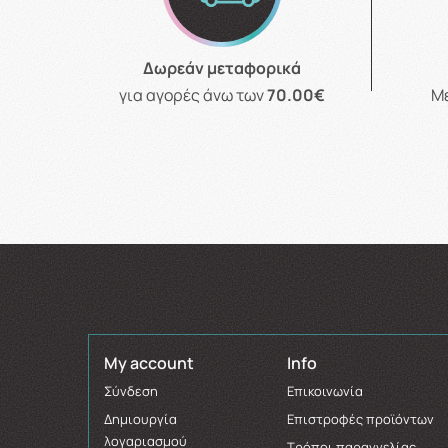
Δωρεάν μεταφορικά
για αγορές άνω των
70.00€
Μ
My account
Info
Σύνδεση
Επικοινωνία
Δημιουργία
Επιστροφές προϊόντων
λογαριασμού
Τρόποι παραγγελίας