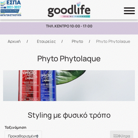
ΤΗΛ.ΚΕΝΤΡΟ 10:00 - 17:00
Αναζήτηση
Αρχική
/
Εταιρείες
/
Phyto
/
Phyto Phytolaque
Phyto Phytolaque
Styling με φυσικό τρόπο
Ταξινόμηση
Φίλτρα