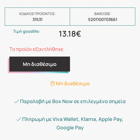
ΚΩΔΙΚΌΣ ΠΡΟΪΌΝΤΟΣ:
BARCODE:
31531
5201100703661
13.18€
Τιμή goodlife:
Το προϊόν εξαντλήθηκε
Μη διαθέσιμο
Μη διαθέσιμο
Παραλαβή με Box Now σε επιλεγμένα σημεία
Πληρωμή με Viva Wallet, Klarna, Apple Pay,
Google Pay