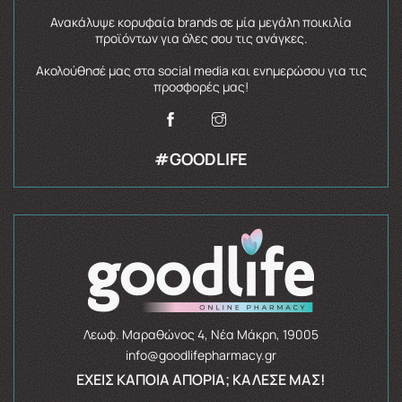
Ανακάλυψε κορυφαία brands σε μία μεγάλη ποικιλία
προϊόντων για όλες σου τις ανάγκες.
Ακολούθησέ μας στα social media και ενημερώσου για τις
προσφορές μας!
#GOODLIFE
Λεωφ. Μαραθώνος 4, Νέα Μάκρη, 19005
info@goodlifepharmacy.gr
ΈΧΕΙΣ ΚΆΠΟΙΑ ΑΠΟΡΊΑ; ΚΆΛΕΣΈ ΜΑΣ!