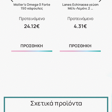
es
Moller's Omega-3 Forte
Lanes Echinacea γεύση
150 κάψουλες
Μέλι-Λεμόνι 2 …
Προτεινόμενο
Προτεινόμενο
24.12€
4.31€
ΠΡΟΣΘΗΚΗ
ΠΡΟΣΘΗΚΗ
Σχετικά προϊόντα