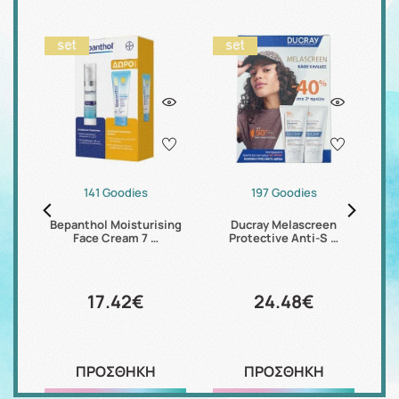
141 Goodies
197 Goodies
Bepanthol Moisturising
Ducray Melascreen
m …
Face Cream 7 …
Protective Anti-S …
17.42€
24.48€
ΠΡΟΣΘΗΚΗ
ΠΡΟΣΘΗΚΗ