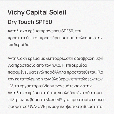
Vichy Capital Soleil
Dry Touch SPF50
Αντηλιακή κρέμα προσώπου SPF50, που
προστατεύει και προσφέρει ματ αποτέλεσμα στην
επιδερμίδα.
Αντηλιακή κρέμα με λεπτόρρευστη αδιάβροχη υφή
για προστασία από τον ήλιο. Η επιδερμίδα
παραμένει ματ ενώ παράλληλα προστατεύεται. Για
την καταπολέμηση των βλαβερών επιπτώσεων των
UV, τα εργαστήρια Vichy ενσωμάτωσαν στην
Αντηλιακή κρέμα κατά της γυαλάδας ένα σύστημα
φίλτρων με βάση το
Mexoryl
® για προστασία ευρέος
φάσματος UVA-UVB με μεγάλη φωτοσταθερότητα.